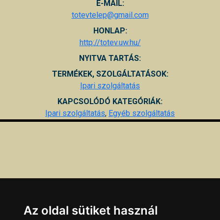
E-MAIL:
totevtelep@gmail.com
HONLAP:
http://totev.uw.hu/
NYITVA TARTÁS:
TERMÉKEK, SZOLGÁLTATÁSOK:
Ipari szolgáltatás
KAPCSOLÓDÓ KATEGÓRIÁK:
Ipari szolgáltatás
,
Egyéb szolgáltatás
Az oldal sütiket használ