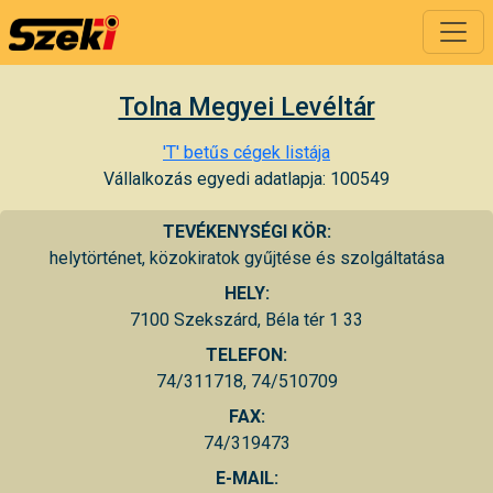
Tolna Megyei Levéltár
'T' betűs cégek listája
Vállalkozás egyedi adatlapja: 100549
TEVÉKENYSÉGI KÖR:
helytörténet, közokiratok gyűjtése és szolgáltatása
HELY:
7100 Szekszárd, Béla tér 1 33
TELEFON:
74/311718, 74/510709
FAX:
74/319473
E-MAIL: