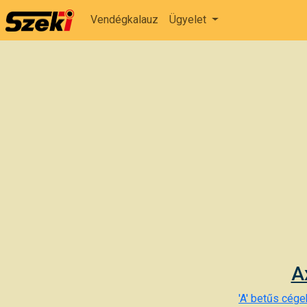
Vendégkalauz
Ügyelet
A
'A' betűs cégek