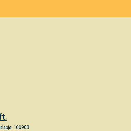
t.
tlapja: 100988