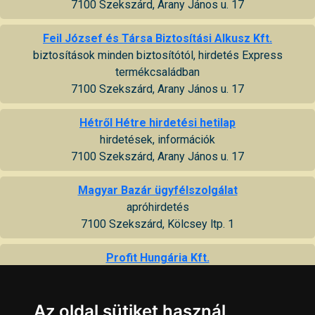
7100 Szekszárd, Arany János u. 17
Feil József és Társa Biztosítási Alkusz Kft.
biztosítások minden biztosítótól, hirdetés Express
termékcsaládban
7100 Szekszárd, Arany János u. 17
Hétről Hétre hirdetési hetilap
hirdetések, információk
7100 Szekszárd, Arany János u. 17
Magyar Bazár ügyfélszolgálat
apróhirdetés
7100 Szekszárd, Kölcsey ltp. 1
Profit Hungária Kft.
digitális vállalkozásfejlesztés, webfejlesztés, webáruház,
brand- és arculattervezés, online hirdetés és marketing
Az oldal sütiket használ
7100 Szekszárd, Várköz 7