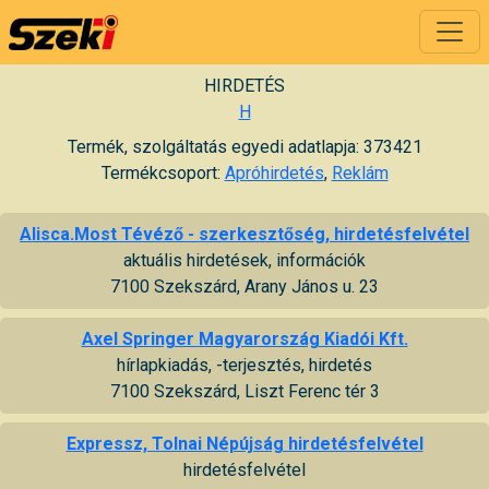
HIRDETÉS
H
Termék, szolgáltatás egyedi adatlapja: 373421
Termékcsoport:
Apróhirdetés
,
Reklám
Alisca.Most Tévéző - szerkesztőség, hirdetésfelvétel
aktuális hirdetések, információk
7100 Szekszárd, Arany János u. 23
Axel Springer Magyarország Kiadói Kft.
hírlapkiadás, -terjesztés, hirdetés
7100 Szekszárd, Liszt Ferenc tér 3
Expressz, Tolnai Népújság hirdetésfelvétel
hirdetésfelvétel