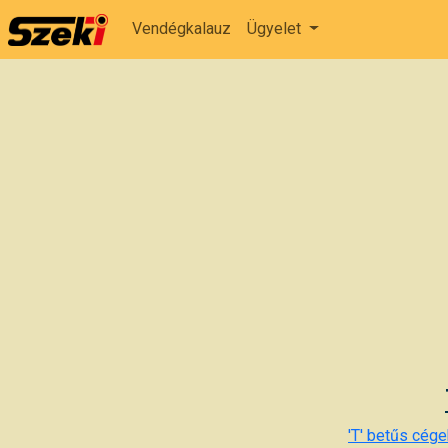
Vendégkalauz
Ügyelet
'T' betűs cégek