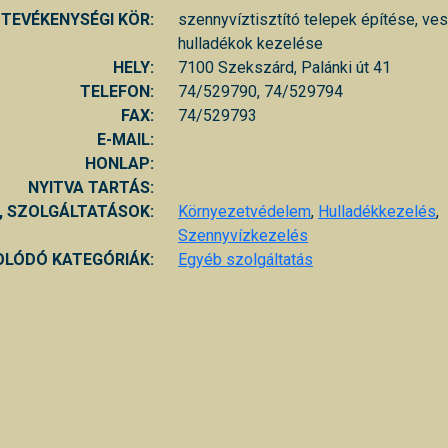
TEVÉKENYSÉGI KÖR:
szennyvíztisztító telepek építése, ve
hulladékok kezelése
HELY:
7100 Szekszárd, Palánki út 41
TELEFON:
74/529790, 74/529794
FAX:
74/529793
E-MAIL:
HONLAP:
NYITVA TARTÁS:
, SZOLGÁLTATÁSOK:
Környezetvédelem
,
Hulladékkezelés
,
Szennyvízkezelés
LÓDÓ KATEGÓRIÁK:
Egyéb szolgáltatás