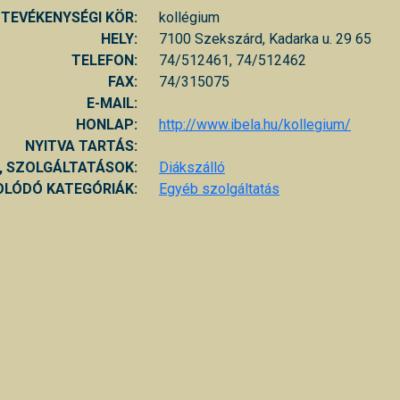
TEVÉKENYSÉGI KÖR:
kollégium
HELY:
7100 Szekszárd, Kadarka u. 29 65
TELEFON:
74/512461, 74/512462
FAX:
74/315075
E-MAIL:
HONLAP:
http://www.ibela.hu/kollegium/
NYITVA TARTÁS:
, SZOLGÁLTATÁSOK:
Diákszálló
LÓDÓ KATEGÓRIÁK:
Egyéb szolgáltatás