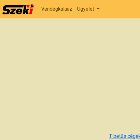
Vendégkalauz
Ügyelet
'I' betűs cégek