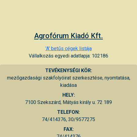
Agrofórum Kiadó Kft.
'A' betűs cégek listája
Vállalkozás egyedi adatlapja: 102186
TEVÉKENYSÉGI KÖR:
mezőgazdasági szakfolyóirat szerkesztése, nyomtatása,
kiadása
HELY:
7100 Szekszárd, Mátyás király u. 72 189
TELEFON:
74/414376, 30/9577275
FAX:
74/414376