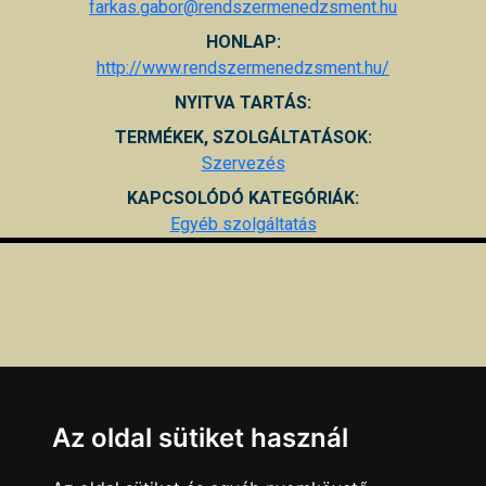
farkas.gabor@rendszermenedzsment.hu
HONLAP:
http://www.rendszermenedzsment.hu/
NYITVA TARTÁS:
TERMÉKEK, SZOLGÁLTATÁSOK:
Szervezés
KAPCSOLÓDÓ KATEGÓRIÁK:
Egyéb szolgáltatás
Az oldal sütiket használ