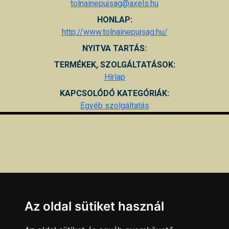
tolnainepujsag@axels.hu
HONLAP:
http://www.tolnainepujsag.hu/
NYITVA TARTÁS:
TERMÉKEK, SZOLGÁLTATÁSOK:
Hírlap
KAPCSOLÓDÓ KATEGÓRIÁK:
Egyéb szolgáltatás
Az oldal sütiket használ