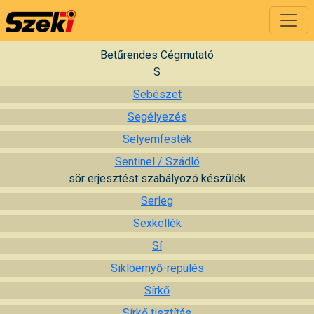
Betűrendes Cégmutató
S
Sebészet
Segélyezés
Selyemfesték
Sentinel / Szádló
sör erjesztést szabályozó készülék
Serleg
Sexkellék
Sí
Siklóernyő-repülés
Sírkő
Sírkő tisztítás