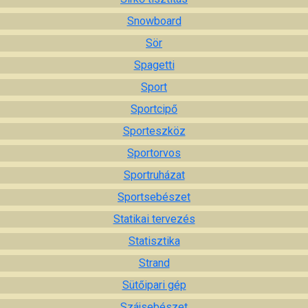
Snowboard
Sör
Spagetti
Sport
Sportcipő
Sporteszköz
Sportorvos
Sportruházat
Sportsebészet
Statikai tervezés
Statisztika
Strand
Sütőipari gép
Szájsebészet