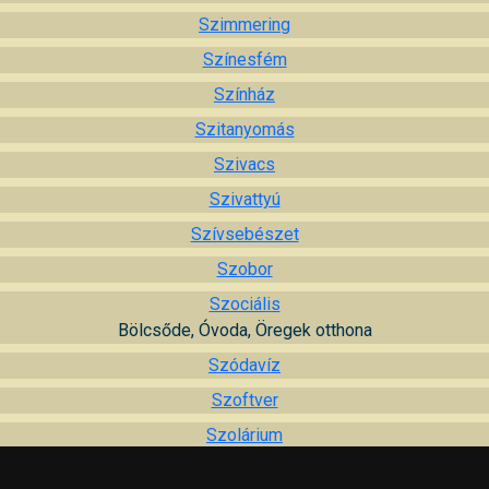
Szimmering
Színesfém
Színház
Szitanyomás
Szivacs
Szivattyú
Szívsebészet
Szobor
Szociális
Bölcsőde, Óvoda, Öregek otthona
Szódavíz
Szoftver
Szolárium
Szolgáltatás