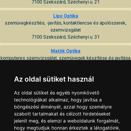
7100 Szekszárd, Széchenyi u. 21
Lipo Optika
szemüvegkészítés, -javítás, kontaktlencse és ápolószerek,
szemvizsgálat
7100 Szekszárd, Széchenyi u. 31
Matók Optika
komputeres szemvizsgálat, szemüvegek készítése és javítása
7100 Szekszárd, Széchenyi u. 28
Az oldal sütiket használ
Szász Optika
szemvizsgálat, kontaktlencse, szemüveg
Az oldal sütiket és egyéb nyomkövető
7100 Szekszárd, Garay tér 10
technológiákat alkalmaz, hogy javítsa a
böngészési élményét, azzal hogy személyre
Szeglet Judit dr.
szabott tartalmakat és célzott hirdetéseket
szemorvosi vizsgálat
jelenít meg, és elemzi a weboldalunk forgalmát,
7100 Szekszárd, Széchenyi u. 38
hogy megtudjuk honnan érkeztek a látogatóink.