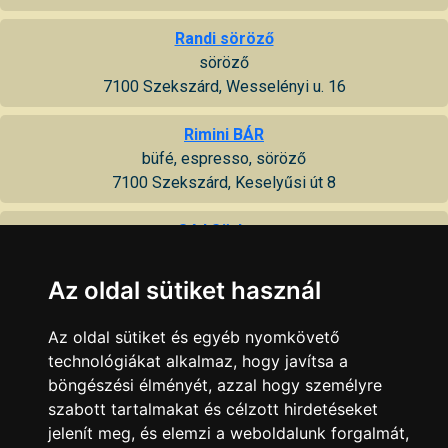
Randi söröző
söröző
7100 Szekszárd, Wesselényi u. 16
Rimini BÁR
büfé, espresso, söröző
7100 Szekszárd, Keselyűsi út 8
Séd Sörkert
7100 Szekszárd, Babits Mihály u. 11
Az oldal sütiket használ
Sörbánya
sör, pizza
Az oldal sütiket és egyéb nyomkövető
7100 Szekszárd, Csopak u. 1
technológiákat alkalmaz, hogy javítsa a
böngészési élményét, azzal hogy személyre
Szegszárd söröző
szabott tartalmakat és célzott hirdetéseket
7100 Szekszárd, Rákóczi u. 70
jelenít meg, és elemzi a weboldalunk forgalmát,