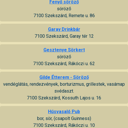
Fenyő söröző
söröző
7100 Szekszárd, Remete u. 86
Garay Drinkbár
7100 Szekszárd, Garay tér 12
Gesztenye Sörkert
söröző
7100 Szekszárd, Rákóczi u. 62
Gilde Étterem - Söröző
vendéglátás, rendezvények, borturizmus, grillestek, vasárnap
svédaszt.
7100 Szekszárd, Kossuth Lajos u. 16
Húsvasaló Pub
bor, sör, (csapolt Guinness)
7100 Szekszárd, Rákóczi u. 10