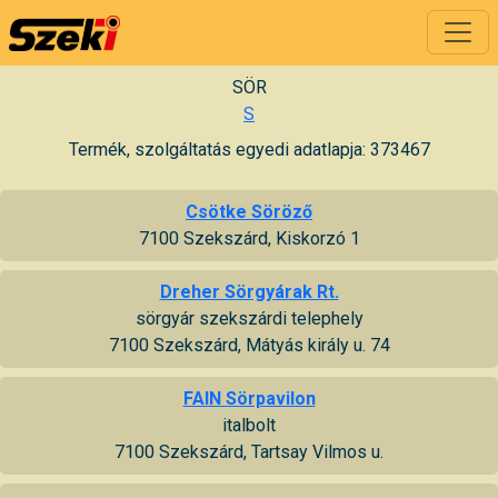
SÖR
S
Termék, szolgáltatás egyedi adatlapja: 373467
Csötke Söröző
7100 Szekszárd, Kiskorzó 1
Dreher Sörgyárak Rt.
sörgyár szekszárdi telephely
7100 Szekszárd, Mátyás király u. 74
FAIN Sörpavilon
italbolt
7100 Szekszárd, Tartsay Vilmos u.