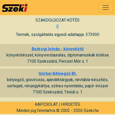
SZAKDOLGOZAT-KÖTÉS
S
Termék, szolgáltatás egyedi adatlapja: 373930
Bodrogi István - könyvkötő
könyvkötészet, könyvrestaurálás, diplomamunkák kötése
7100 Szekszárd, Perczel Mór u. 1
Görbei Bélyegző Bt.
bélyegző, gravírozás, ajándéktárgyak, névtábla-készítés,
serlegek, névjegykártya, színes nyomtatás, papír-írószer
7100 Szekszárd, Tinódi u. 1
KAPCSOLAT
|
HIRDETÉS
Minden jog fenntartva © 2002 - 2026 Szeki.hu