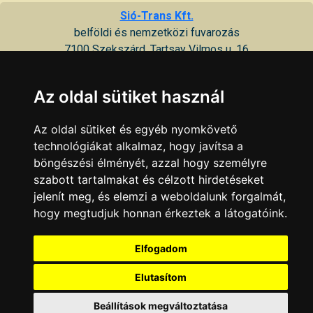
Sió-Trans Kft.
belföldi és nemzetközi fuvarozás
7100 Szekszárd, Tartsay Vilmos u. 16
SMALL fuvarozási és fuvarszervező Kft.
Az oldal sütiket használ
fuvarozás
7100 Szekszárd, Major u. 19
Az oldal sütiket és egyéb nyomkövető
technológiákat alkalmaz, hogy javítsa a
STABIL fuvarozó és vegyesipari Kft.
böngészési élményét, azzal hogy személyre
fuvarozás, daruzás
szabott tartalmakat és célzott hirdetéseket
7100 Szekszárd, Sárvíz u. 11
jelenít meg, és elemzi a weboldalunk forgalmát,
hogy megtudjuk honnan érkeztek a látogatóink.
Szállítás, tereprendezés
sóder, homok szállítás, gépi földmunka, tereprendezés
Elfogadom
7100 Szekszárd, Zrínyi u. 49
Elutasítom
KAPCSOLAT
|
HIRDETÉS
Minden jog fenntartva © 2002 - 2026 Szeki.hu
Beállítások megváltoztatása