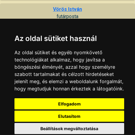
Vörös István
futárposta
7100 Szekszárd, Alkotmány u. 36
Az oldal sütiket használ
KAPCSOLAT
|
HIRDETÉS
Minden jog fenntartva © 2002 - 2026 Szeki.hu
Az oldal sütiket és egyéb nyomkövető
technológiákat alkalmaz, hogy javítsa a
böngészési élményét, azzal hogy személyre
szabott tartalmakat és célzott hirdetéseket
jelenít meg, és elemzi a weboldalunk forgalmát,
hogy megtudjuk honnan érkeztek a látogatóink.
Elfogadom
Elutasítom
Beállítások megváltoztatása