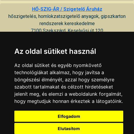
HŐ-SZIG-ÁR / Szigetelő Áruház
hőszigetelés, homlokzatszigetelő anyagok, gipszkarton
rendszerek kereskedelme
7100 Szekszárd, Keselyűsi út 120
Hőszig Center
Az oldal sütiket használ
hőszigetelő anyagok kis- és nagykereskedelme
7100 Szekszárd, Sport u. 1
Az oldal sütiket és egyéb nyomkövető
technológiákat alkalmaz, hogy javítsa a
Metallo-Pont Áruház
böngészési élményét, azzal hogy személyre
színesfém és műanyag kereskedelem
szabott tartalmakat és célzott hirdetéseket
7100 Szekszárd, Palánki út 11
jelenít meg, és elemzi a weboldalunk forgalmát,
hogy megtudjuk honnan érkeztek a látogatóink.
Rekord Építőanyag Kereskedés
térburkoló, nyílászáró, falazó és tetőfedő rendszerek,
Elfogadom
szigetelőanyag
7100 Szekszárd, Árnyas u. 2
Elutasítom