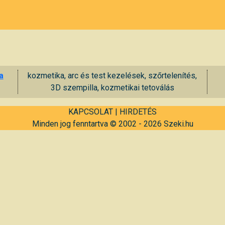
a
kozmetika, arc és test kezelések, szőrtelenítés,
3D szempilla, kozmetikai tetoválás
KAPCSOLAT
|
HIRDETÉS
Minden jog fenntartva © 2002 - 2026 Szeki.hu