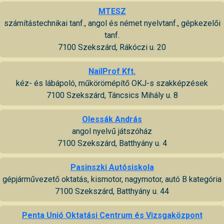
MTESZ
számítástechnikai tanf., angol és német nyelvtanf., gépkezelői
tanf.
7100 Szekszárd, Rákóczi u. 20
NailProf Kft.
kéz- és lábápoló, műkörömépítő OKJ-s szakképzések
7100 Szekszárd, Táncsics Mihály u. 8
Olessák András
angol nyelvű játszóház
7100 Szekszárd, Batthyány u. 4
Pasinszki Autósiskola
gépjárművezető oktatás, kismotor, nagymotor, autó B kategória
7100 Szekszárd, Batthyány u. 44
Penta Unió Oktatási Centrum és Vizsgaközpont