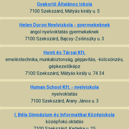
Gyakorló Általános Iskola
7100 Szekszárd, Mátyás király u. 5
Helen Doron Nyelviskola - gyermekeknek
angol nyelvoktatás gyermekeknek
7100 Szekszárd, Bajcsy-Zsilinszky u. 3
Honti és Társai Kft.
emeléstechnika, munkabiztonság, gépjavítás, -kölcsönzés,
gépkezelőképz
7100 Szekszárd, Mátyás király u. 74 34
Human School Kft. - nyelviskola
nyelvoktatás
7100 Szekszárd, Arany János u. 3
I. Béla Gimnázium és Informatikai Középiskola
középfokú oktatás
7100 Szekszárd, Kadarka u. 25