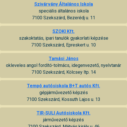
Szivárvány Általános Iskola
speciális általános iskola
7100 Szekszárd, Bezerédj u. 11
SZOKI Kft.
szakoktatás, ipari tanulók gyakorlati képzése
7100 Szekszárd, Epreskert u. 10
Tamási János
okleveles angol fordító-tolmács, idegenvezető, nyelvtanár
7100 Szekszárd, Kölcsey ltp. 14
Tempó autósiskola B+T autós Kft.
gépjárművezető képzés
7100 Szekszárd, Kossuth Lajos u. 13
TIR-SULI Autósiskola Kft.
járművezető képzés
7100 Szekszárd, Mátyás király u. 46