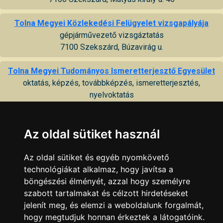
Tolna Megyei Közlekedési Felügyelet vizsgapályája
gépjárművezető vizsgáztatás
7100 Szekszárd, Búzavirág u.
Tolna Megyei Tudományos Ismeretterjesztő Egyesület
oktatás, képzés, továbbképzés, ismeretterjesztés,
nyelvoktatás
7100 Szekszárd, Dr. Szentgáli Gyula u. 2
Vidám Tudomány Bt.
Az oldal sütiket használ
oktatás, ismeretterjesztés, rendezvényszervezés, üzletviteli
tanácsad.
Az oldal sütiket és egyéb nyomkövető
7100 Szekszárd, Alkotmány u. 9
technológiákat alkalmaz, hogy javítsa a
böngészési élményét, azzal hogy személyre
KAPCSOLAT
|
HIRDETÉS
szabott tartalmakat és célzott hirdetéseket
Minden jog fenntartva © 2002 - 2026 Szeki.hu
jelenít meg, és elemzi a weboldalunk forgalmát,
hogy megtudjuk honnan érkeztek a látogatóink.