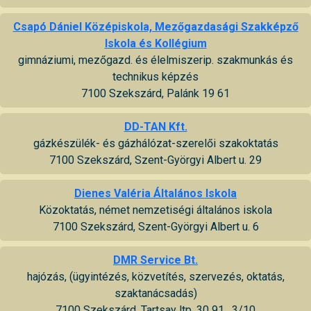
Csapó Dániel Középiskola, Mezőgazdasági Szakképző
Iskola és Kollégium
gimnáziumi, mezőgazd. és élelmiszerip. szakmunkás és
technikus képzés
7100 Szekszárd, Palánk 19 61
DD-TAN Kft.
gázkészülék- és gázhálózat-szerelői szakoktatás
7100 Szekszárd, Szent-Györgyi Albert u. 29
Dienes Valéria Általános Iskola
Közoktatás, német nemzetiségi általános iskola
7100 Szekszárd, Szent-Györgyi Albert u. 6
DMR Service Bt.
hajózás, (ügyintézés, közvetítés, szervezés, oktatás,
szaktanácsadás)
7100 Szekszárd, Tartsay ltp. 30 91 . 3/10