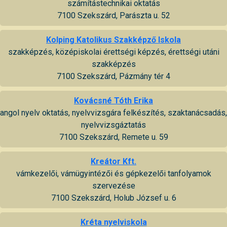
számítástechnikai oktatás
7100 Szekszárd, Parászta u. 52
Kolping Katolikus Szakképző Iskola
szakképzés, középiskolai érettségi képzés, érettségi utáni
szakképzés
7100 Szekszárd, Pázmány tér 4
Kovácsné Tóth Erika
angol nyelv oktatás, nyelvvizsgára felkészítés, szaktanácsadás,
nyelvvizsgáztatás
7100 Szekszárd, Remete u. 59
Kreátor Kft.
vámkezelői, vámügyintézői és gépkezelői tanfolyamok
szervezése
7100 Szekszárd, Holub József u. 6
Kréta nyelviskola