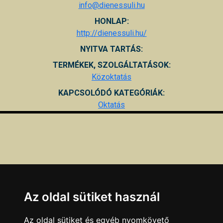
info@dienessuli.hu
HONLAP:
http://dienessuli.hu/
NYITVA TARTÁS:
TERMÉKEK, SZOLGÁLTATÁSOK:
Közoktatás
KAPCSOLÓDÓ KATEGÓRIÁK:
Oktatás
Az oldal sütiket használ
Az oldal sütiket és egyéb nyomkövető