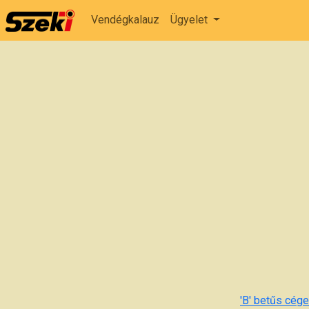
Vendégkalauz
Ügyelet
'B' betűs cégek