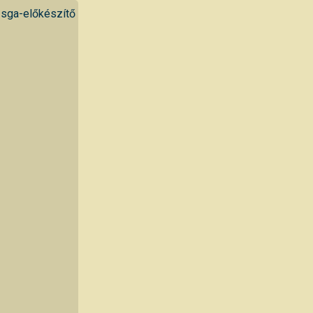
zsga-előkészítő