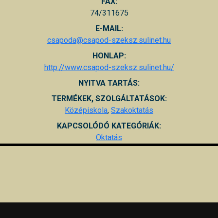
FAX:
74/311675
E-MAIL:
csapoda@csapod-szeksz.sulinet.hu
HONLAP:
http://www.csapod-szeksz.sulinet.hu/
NYITVA TARTÁS:
TERMÉKEK, SZOLGÁLTATÁSOK:
Középiskola
,
Szakoktatás
KAPCSOLÓDÓ KATEGÓRIÁK:
Oktatás