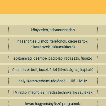
könyvelés, adótanácsadás
használt és új mobiltelefonok, kiegészítők,
alkatrészek, akkumulátorok
építőanyag, csempe, padlólap, ragasztó, fugázó
élelmiszer bolt, buszbérlet (távolsági is) kapható
helyi kereskedelmi rádióadó - 105.1 MHz
TV, rádió, magnó és híradástechnikai készülékek.
lovas hagyományőrző programok,