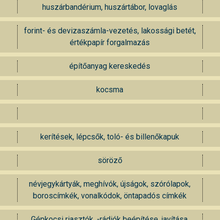
huszárbandérium, huszártábor, lovaglás
forint- és devizaszámla-vezetés, lakossági betét,
értékpapír forgalmazás
építőanyag kereskedés
kocsma
kerítések, lépcsők, toló- és billenőkapuk
söröző
névjegykártyák, meghívók, újságok, szórólapok,
boroscímkék, vonalkódok, öntapadós címkék
Gépkocsi riasztók, -rádiók beépítése, javítása,