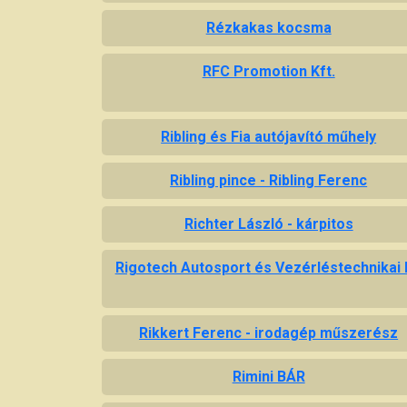
Rézkakas kocsma
RFC Promotion Kft.
Ribling és Fia autójavító műhely
Ribling pince - Ribling Ferenc
Richter László - kárpitos
Rigotech Autosport és Vezérléstechnikai 
Rikkert Ferenc - irodagép műszerész
Rimini BÁR