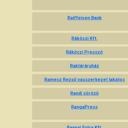
Raiffeisen Bank
Rákóczi Kft.
Rákóczi Presszó
Raktáráruház
Ramecz Rezső vasszerkezet lakatos
Randi söröző
RangaPress
Rappai Extra Kft.