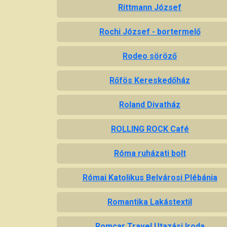
Rittmann József
Rochi József - bortermelő
Rodeo söröző
Rőfös Kereskedőház
Roland Divatház
ROLLING ROCK Café
Róma ruházati bolt
Római Katolikus Belvárosi Plébánia
Romantika Lakástextil
Romcar Travel Utazási Iroda