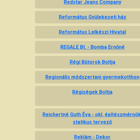
Redstar Jeans Company
Református Gyülekezeti ház
Református Lelkészi Hivatal
REGALE Bt. - Bomba Ernőné
Régi Bútorok Boltja
Regionális módszertani gyermekotthon
Régiségek Boltja
Reichertné Guth Éva - okl. építészmérnök
statikus tervező
Reklám - Dekor