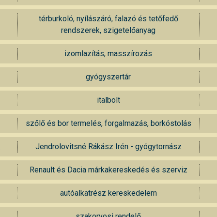
térburkoló, nyílászáró, falazó és tetőfedő
rendszerek, szigetelőanyag
izomlazítás, masszírozás
gyógyszertár
italbolt
szőlő és bor termelés, forgalmazás, borkóstolás
s
Jendrolovitsné Rákász Irén - gyógytornász
Renault és Dacia márkakereskedés és szerviz
autóalkatrész kereskedelem
szakorvosi rendelő