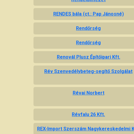
RENDES bála (ct.: Pap Jánosné)
Rendőrség
Rendőrség
Renovál Plusz Építőipari Kft.
Rév Szenvedélybeteg-segítő Szolgálat
Révai Norbert
Révfalu 26 Kft.
REX-Import Szerszám Nagykereskedelmi K