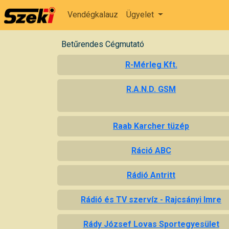
Vendégkalauz
Ügyelet
Betűrendes Cégmutató
R-Mérleg Kft.
R.A.N.D. GSM
Raab Karcher tüzép
Ráció ABC
Rádió Antritt
Rádió és TV szervíz - Rajcsányi Imre
Rády József Lovas Sportegyesület