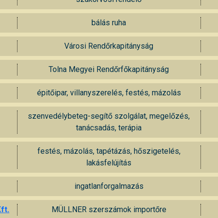
bálás ruha
Városi Rendőrkapitányság
Tolna Megyei Rendőrfőkapitányság
épitőipar, villanyszerelés, festés, mázolás
szenvedélybeteg-segítő szolgálat, megelőzés,
tanácsadás, terápia
festés, mázolás, tapétázás, hőszigetelés,
lakásfelújítás
ingatlanforgalmazás
ft.
MÜLLNER szerszámok importőre