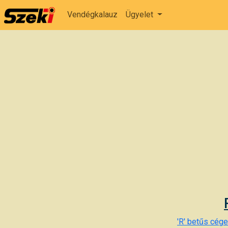
Vendégkalauz
Ügyelet
'R' betűs cégek