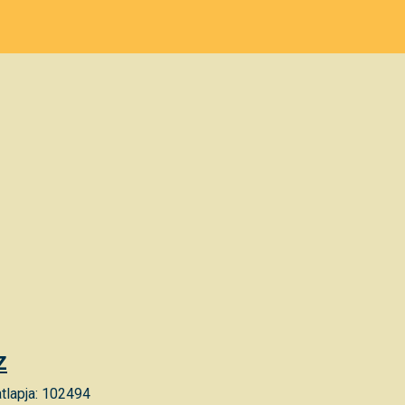
z
tlapja: 102494