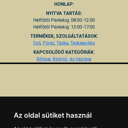
HONLAP:
NYITVA TARTÁS:
Hétfőtől Péntekig: 08:00-12:00
Hétfőtől Péntekig: 13:00-17:00
TERMÉKEK, SZOLGÁLTATÁSOK:
Szíj
,
Póráz
,
Táska
,
Táskajavítás
KAPCSOLÓDÓ KATEGÓRIÁK:
Bőripar
,
Kézmű- és háziipar
Az oldal sütiket használ