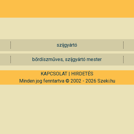
szíjgyártó
bőrdíszműves, szíjgyártó mester
KAPCSOLAT
|
HIRDETÉS
Minden jog fenntartva © 2002 - 2026 Szeki.hu