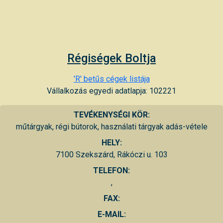
Régiségek Boltja
'R' betűs cégek listája
Vállalkozás egyedi adatlapja: 102221
TEVÉKENYSÉGI KÖR:
műtárgyak, régi bútorok, használati tárgyak adás-vétele
HELY:
7100 Szekszárd, Rákóczi u. 103
TELEFON:
,
FAX:
E-MAIL: