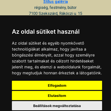
Stílus galéria
régiség, festmény, bútor
7100 Szekszárd, Rákóczi u. 15
KAPCSOLAT
|
HIRDETÉS
Az oldal sütiket használ
Minden jog fenntartva © 2002 - 2026 Szeki.hu
Az oldal sütiket és egyéb nyomkövető
technológiákat alkalmaz, hogy javítsa a
böngészési élményét, azzal hogy személyre
szabott tartalmakat és célzott hirdetéseket
jelenít meg, és elemzi a weboldalunk forgalmát,
hogy megtudjuk honnan érkeztek a látogatóink.
Elfogadom
Elutasítom
Beállítások megváltoztatása