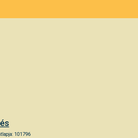
lés
tlapja: 101796