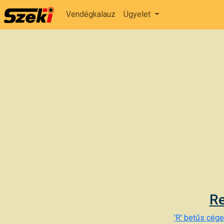
Vendégkalauz
Ügyelet
Re
'R' betűs cégek