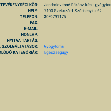
TEVÉKENYSÉGI KÖR:
Jendrolovitsné Rákász Irén - gyógyto
HELY:
7100 Szekszárd, Széchenyi u. 62
TELEFON:
30/9791175
FAX:
E-MAIL:
HONLAP:
NYITVA TARTÁS:
, SZOLGÁLTATÁSOK:
Gyógytorna
LÓDÓ KATEGÓRIÁK:
Egészségügy