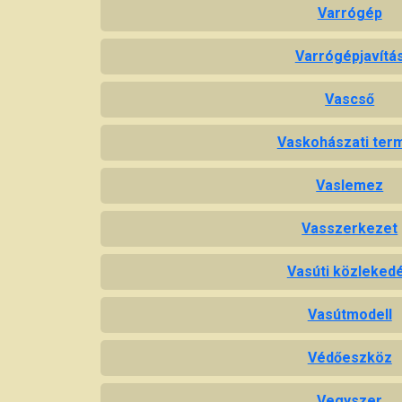
Varrógép
Varrógépjavítá
Vascső
Vaskohászati ter
Vaslemez
Vasszerkezet
Vasúti közleked
Vasútmodell
Védőeszköz
Vegyszer