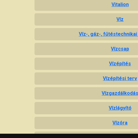
Vitalion
Víz
Víz-, gáz-, fűtéstechnika
Vízcsap
Vízépítés
Vízépítési terv
Vízgazdálkodá
Vízlágyító
Vízóra
Vízszivattyúzá