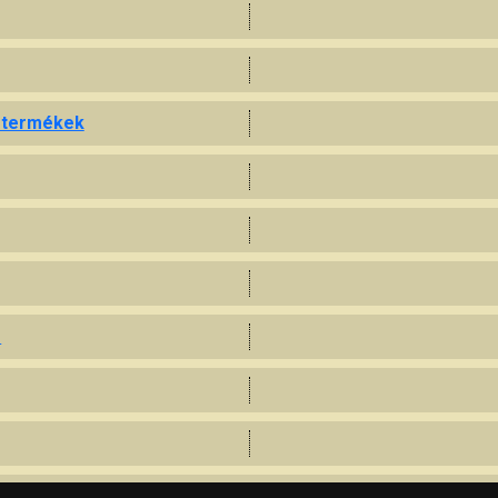
i termékek
s
s