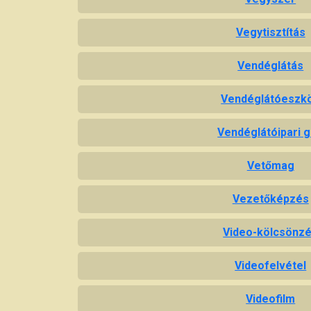
Vegytisztítás
Vendéglátás
Vendéglátóeszk
Vendéglátóipari 
Vetőmag
Vezetőképzés
Video-kölcsönz
Videofelvétel
Videofilm