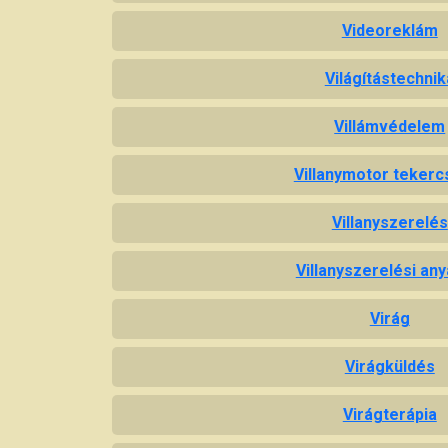
Videoreklám
Világítástechnik
Villámvédelem
Villanymotor tekerc
Villanyszerelés
Villanyszerelési an
Virág
Virágküldés
Virágterápia