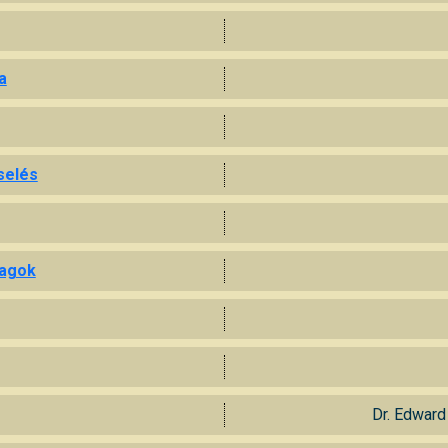
a
selés
yagok
Dr. Edward