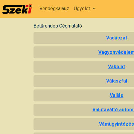
Vendégkalauz
Ügyelet
Betűrendes Cégmutató
Vadászat
Vagyonvédele
Vakolat
Válaszfal
Vallás
Valutaváltó autom
Vámügyintézé