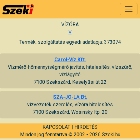
VÍZÓRA
V
Termék, szolgáltatás egyedi adatlapja: 373074
Carol-Víz Kft.
Vízmérő-hőmennyiségmérő javítás, hitelesítés, vízszűrő,
vízlágyító
7100 Szekszárd, Keselyűsi út 22
SZA-JO-LA Bt.
vízvezeték szerelés, vízóra hitelesítés
7100 Szekszárd, Wosinsky ltp. 20
KAPCSOLAT
|
HIRDETÉS
Minden jog fenntartva © 2002 - 2026 Szeki.hu