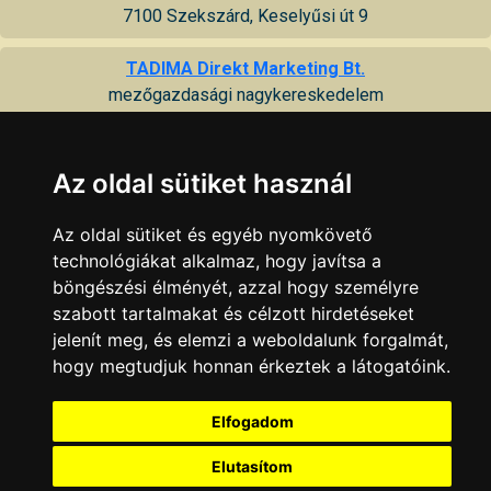
7100 Szekszárd, Keselyűsi út 9
TADIMA Direkt Marketing Bt.
mezőgazdasági nagykereskedelem
7100 Szekszárd, Tartsay Vilmos u. 16
Újvárosi Gazdabolt, Fészek Üzletház (FarmForg Kft.)
Az oldal sütiket használ
mezőgazdasági szakbolt
7100 Szekszárd, Rákóczi u. 96
Az oldal sütiket és egyéb nyomkövető
technológiákat alkalmaz, hogy javítsa a
Vetőmag bolt
böngészési élményét, azzal hogy személyre
vetőmagbolt és PB-gáz cseretelep
szabott tartalmakat és célzott hirdetéseket
7100 Szekszárd, Csap u. 18
jelenít meg, és elemzi a weboldalunk forgalmát,
hogy megtudjuk honnan érkeztek a látogatóink.
Vetőmag Üzletház
vetőmag forgalmazás, kerti gépek, növényvédőszer, műtrágya
Elfogadom
7100 Szekszárd, Hunyadi u. 5
Elutasítom
KAPCSOLAT
|
HIRDETÉS