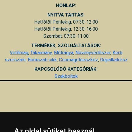
HONLAP:
NYITVA TARTÁS:
Hétfőtől Péntekig: 07:30-12:00
Hétfőtől Péntekig: 12:30-16:00
Szombat: 07:30-11:00
TERMÉKEK, SZOLGÁLTATÁSOK:
Vetőmag
,
Takarmány
,
Műtrágya
,
Növényvédőszer
,
Kerti
szerszám
,
Borászati cikk
,
Csomagolóeszköz
,
Gépalkatrész
KAPCSOLÓDÓ KATEGÓRIÁK:
Szakboltok
Az oldal sütiket használ