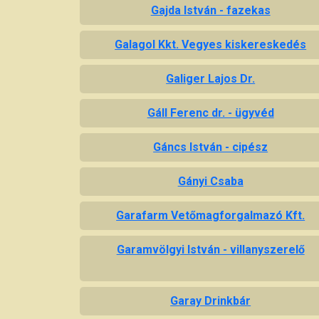
Gajda István - fazekas
Galagol Kkt. Vegyes kiskereskedés
Galiger Lajos Dr.
Gáll Ferenc dr. - ügyvéd
Gáncs István - cipész
Gányi Csaba
Garafarm Vetőmagforgalmazó Kft.
Garamvölgyi István - villanyszerelő
Garay Drinkbár