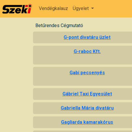
Vendégkalauz
Ügyelet
Betűrendes Cégmutató
G-pont divatáru üzlet
G-raboc Kft.
Gabi pecsenyés
Gábriel Taxi Egyesület
Gabriella Mária divatáru
Gagliarda kamarakórus