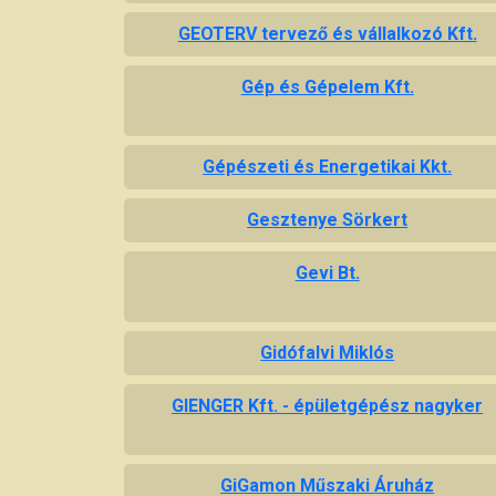
GEOTERV tervező és vállalkozó Kft.
Gép és Gépelem Kft.
Gépészeti és Energetikai Kkt.
Gesztenye Sörkert
Gevi Bt.
Gidófalvi Miklós
GIENGER Kft. - épületgépész nagyker
GiGamon Műszaki Áruház