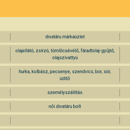
divatáru márkaüzlet
olajellátó, zsírzó, tömlőcsévélő, fáradtolaj-gyűjtő,
olajszivattyú
hurka, kolbász, pecsenye, szendvics, bor, sör,
üdítő
személyszállítás
női divatáru bolt