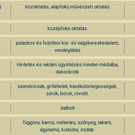
ú
közoktatás, alapfokú művészeti oktatás
középfokú oktatás
palackos és folyóbor kis- és nagykereskedelem,
vendéglátás
Hirdetés és reklám ügyintézés minden médiába,
dekorációk
szendvicsek, grillételek, kávékülönlegességek,
sörök, borok, rövidit.
italbolt
függöny, karnis, méteráru, szőnyeg, takaró,
ágynemű, kisbútor, irodab.