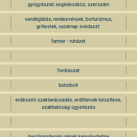
gyógyászati segédeszköz, szerszám
vendéglátás, rendezvények, borturizmus,
grillestek, vasárnap svédaszt.
farmer - ruházat
fordrászat
bútorbolt
erdészeti szaktanácsadás, erdőtervek készítése,
szakhatósági ügyintézés
mezőgazdasági gépek kereskedelme