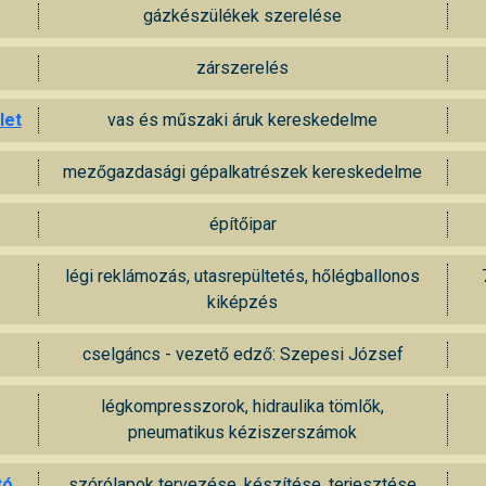
gázkészülékek szerelése
zárszerelés
let
vas és műszaki áruk kereskedelme
mezőgazdasági gépalkatrészek kereskedelme
építőipar
légi reklámozás, utasrepültetés, hőlégballonos
kiképzés
cselgáncs - vezető edző: Szepesi József
légkompresszorok, hidraulika tömlők,
pneumatikus kéziszerszámok
tó
szórólapok tervezése, készítése, terjesztése