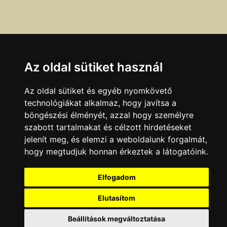
Az oldal sütiket használ
Az oldal sütiket és egyéb nyomkövető
technológiákat alkalmaz, hogy javítsa a
böngészési élményét, azzal hogy személyre
szabott tartalmakat és célzott hirdetéseket
Ha a fenti adatokban hibát talál, azt az
itt
olvasható
jelenít meg, és elemzi a weboldalunk forgalmát,
módokon jelentheti be.
hogy megtudjuk honnan érkeztek a látogatóink.
Adatok legutóbbi ellenőrzésének dátuma:
Elfogadom
2007.01.11
Elutasítom
KAPCSOLAT
|
HIRDETÉS
Minden jog fenntartva © 2002 - 2026 Szeki.hu
Beállítások megváltoztatása