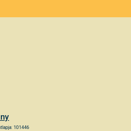
ány
tlapja: 101446