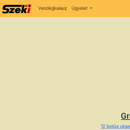
Vendégkalauz
Ügyelet
Gr
'G' betűs cégek