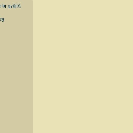
laj-gyűjtő,
78