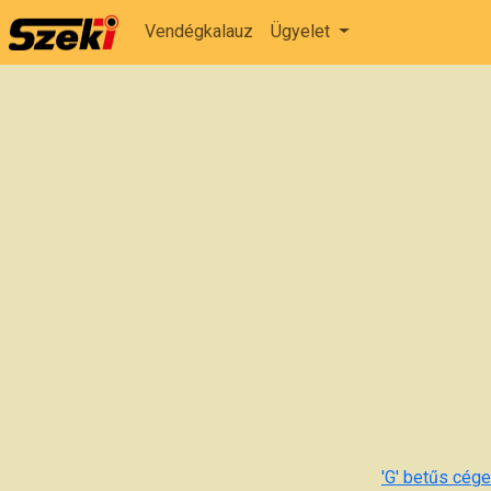
Vendégkalauz
Ügyelet
'G' betűs cégek