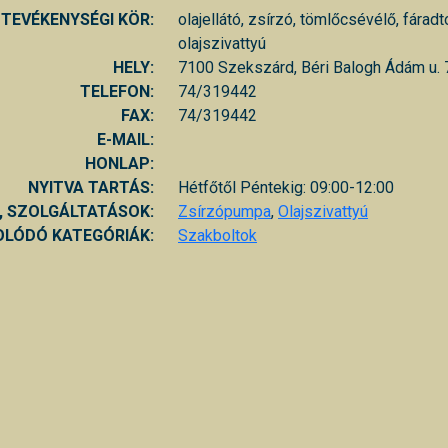
TEVÉKENYSÉGI KÖR:
olajellátó, zsírzó, tömlőcsévélő, fáradto
olajszivattyú
HELY:
7100 Szekszárd, Béri Balogh Ádám u. 
TELEFON:
74/319442
FAX:
74/319442
E-MAIL:
HONLAP:
NYITVA TARTÁS:
Hétfőtől Péntekig: 09:00-12:00
, SZOLGÁLTATÁSOK:
Zsírzópumpa
,
Olajszivattyú
LÓDÓ KATEGÓRIÁK:
Szakboltok