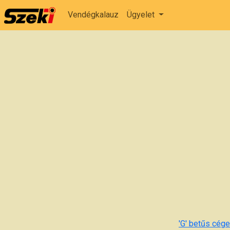
Vendégkalauz
Ügyelet
'G' betűs cégek