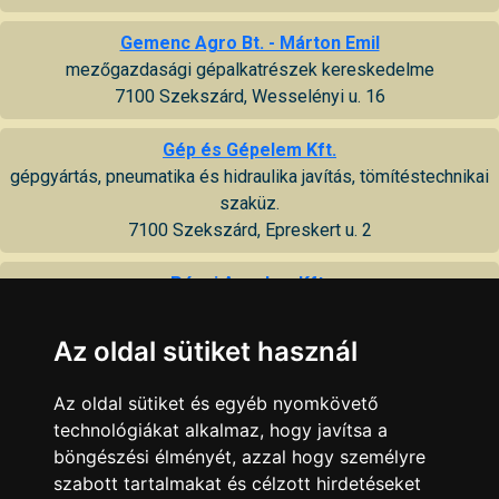
Gemenc Agro Bt. - Márton Emil
mezőgazdasági gépalkatrészek kereskedelme
7100 Szekszárd, Wesselényi u. 16
Gép és Gépelem Kft.
gépgyártás, pneumatika és hidraulika javítás, tömítéstechnikai
szaküz.
7100 Szekszárd, Epreskert u. 2
Pécsi Agroker Kft.
növényvédőszer, műtrágya, vetőmag, mezőgazdasági gép,
gépalkatrész
Az oldal sütiket használ
7100 Szekszárd, Augusz Imre u. 9
Az oldal sütiket és egyéb nyomkövető
Targóvill Kft.
technológiákat alkalmaz, hogy javítsa a
targoncák javítása, bérbeadása, bértargoncázás,
böngészési élményét, azzal hogy személyre
alkatrészforgalmazás
szabott tartalmakat és célzott hirdetéseket
7100 Szekszárd, Tartsay ipartelep 9