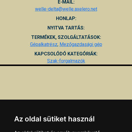
E-MAIL:
welle-delta@welle.axelero.net
HONLAP:
NYITVA TARTÁS:
TERMÉKEK, SZOLGÁLTATÁSOK:
Gépalkatrész
,
Mezőgazdasági gép
KAPCSOLÓDÓ KATEGÓRIÁK:
Szak-forgalmazók
Az oldal sütiket használ