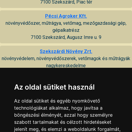
7100 Szekszárd, Piac tér
Pécsi Agroker Kft.
növényvédőszer, műtrágya, vetőmag, mezőgazdasági gép,
gépalkatrész
7100 Szekszárd, Augusz Imre u. 9
Szekszárdi Növény Zrt.
növényvédelem, növényvédőszerek, vetőmagok és műtrágyák
nagykereskedelme
7100 Szekszárd, Keselyűsi út 9
Az oldal sütiket használ
TADIMA Direkt Marketing Bt.
mezőgazdasági nagykereskedelem
Az oldal sütiket és egyéb nyomkövető
7100 Szekszárd, Tartsay Vilmos u. 16
technológiákat alkalmaz, hogy javítsa a
böngészési élményét, azzal hogy személyre
Újvárosi Gazdabolt, Fészek Üzletház (FarmForg Kft.)
szabott tartalmakat és célzott hirdetéseket
mezőgazdasági szakbolt
jelenít meg, és elemzi a weboldalunk forgalmát,
7100 Szekszárd, Rákóczi u. 96