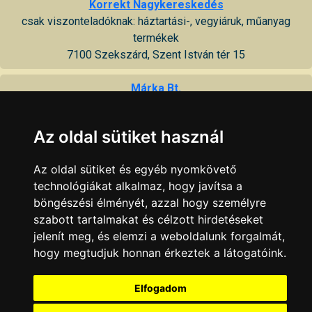
Korrekt Nagykereskedés
csak viszonteladóknak: háztartási-, vegyiáruk, műanyag
termékek
7100 Szekszárd, Szent István tér 15
Márka Bt.
vegyes bolt, táp, takarmány, gázcsere, vegyszer, permetszerek
forg.
Az oldal sütiket használ
7100 Szekszárd, Sárköz u. 21
Az oldal sütiket és egyéb nyomkövető
Pannon Profit '99 Kft.
technológiákat alkalmaz, hogy javítsa a
háztartási vegyi áru és kozmetikai termékek gyártása, PET
böngészési élményét, azzal hogy személyre
flakonok előállítása, élelmiszeripari termékek csomagolása
szabott tartalmakat és célzott hirdetéseket
7100 Szekszárd, Tartsay Vilmos u. 10
jelenít meg, és elemzi a weboldalunk forgalmát,
hogy megtudjuk honnan érkeztek a látogatóink.
Vianni
vegyiáru, papíráru, háztartási termékek, műanyagáru, édesség,
alsóruházat, ajándéktárgyak, dekor kozmetika
Elfogadom
7100 Szekszárd, Augusz Imre u. 5