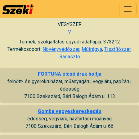
VEGYSZER
V
Termék, szolgáltatás egyedi adatlapja: 373212
Termékcsoport:
Növényvédőszer
,
Műtrágya
,
Tisztítószer
,
Ragasztó
FORTUNA olcsó áruk boltja
felnőtt- és gyerekruházat, műanyagáru, vegyiáru, papíráru,
édesség
7100 Szekszárd, Béri Balogh Ádám u. 113
Gomba vegyeskereskedés
édesség, vegyiáru, háztartási műanyag
7100 Szekszárd, Béri Balogh Ádám u. 66