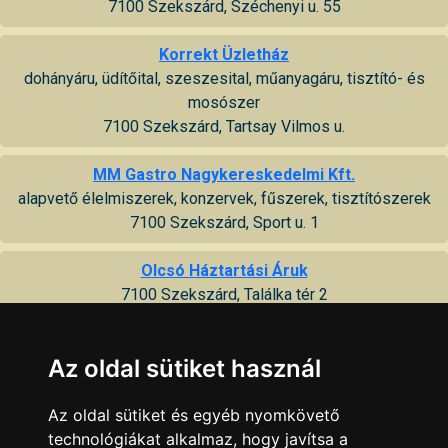
7100 Szekszárd, Széchenyi u. 55
Korrekt Üzletház
dohányáru, üdítőital, szeszesital, műanyagáru, tisztító- és
mosószer
7100 Szekszárd, Tartsay Vilmos u.
MM Gastro Nagykereskedelmi Kft.
alapvető élelmiszerek, konzervek, fűszerek, tisztítószerek
7100 Szekszárd, Sport u. 1
Olcsó Háztartási Áruk
7100 Szekszárd, Találka tér 2
Patyolat Chemicals
Az oldal sütiket használ
professzionális tisztítószerek az élet minden területére
7100 Szekszárd, Roboz Zoltán u. 21
Az oldal sütiket és egyéb nyomkövető
Profi Parkett (Tarnai Kft.)
technológiákat alkalmaz, hogy javítsa a