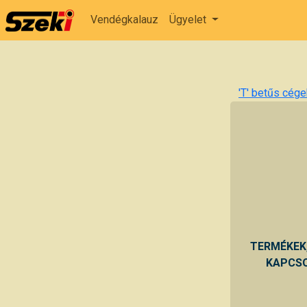
Vendégkalauz
Ügyelet
'T' betűs cégek
TERMÉKEK
KAPCSO