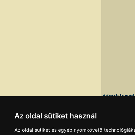
Adatok legutó
Ha a fenti adato
Az oldal sütiket használ
Az oldal sütiket és egyéb nyomkövető technológiáka