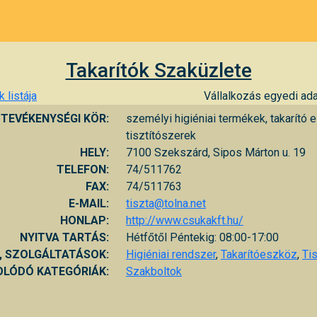
Takarítók Szaküzlete
 listája
Vállalkozás egyedi ada
TEVÉKENYSÉGI KÖR:
személyi higiéniai termékek, takarító 
tisztítószerek
HELY:
7100 Szekszárd, Sipos Márton u. 19
TELEFON:
74/511762
FAX:
74/511763
E-MAIL:
tiszta@tolna.net
HONLAP:
http://www.csukakft.hu/
NYITVA TARTÁS:
Hétfőtől Péntekig: 08:00-17:00
, SZOLGÁLTATÁSOK:
Higiéniai rendszer
,
Takarítóeszköz
,
Ti
LÓDÓ KATEGÓRIÁK:
Szakboltok