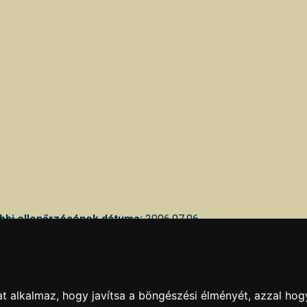
bbi ellenőrzésének dátuma:
2006.07.06
kban hibát talál, azt az
itt
olvasható módokon jelentheti be.
KAPCSOLAT
|
HIRDETÉS
Minden jog fenntartva © 2002 - 2026 Szeki.hu
t alkalmaz, hogy javítsa a böngészési élményét, azzal hog