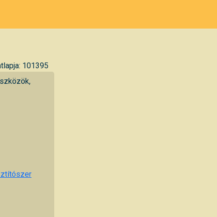
tlapja: 101395
eszközök,
sztítószer