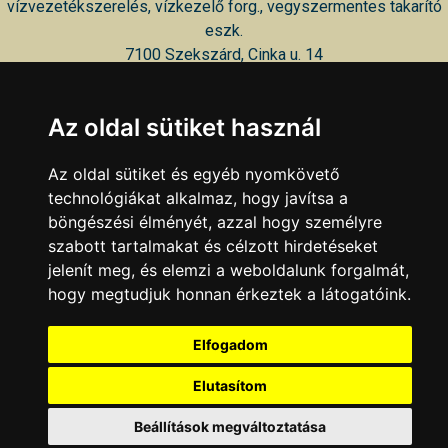
vízvezetékszerelés, vízkezelő forg., vegyszermentes takarító
eszk.
7100 Szekszárd, Cinka u. 14
Takarítók Szaküzlete
Az oldal sütiket használ
személyi higiéniai termékek, takarító eszközök, tisztítószerek
7100 Szekszárd, Sipos Márton u. 19
Az oldal sütiket és egyéb nyomkövető
technológiákat alkalmaz, hogy javítsa a
KAPCSOLAT
|
HIRDETÉS
böngészési élményét, azzal hogy személyre
Minden jog fenntartva © 2002 - 2026 Szeki.hu
szabott tartalmakat és célzott hirdetéseket
jelenít meg, és elemzi a weboldalunk forgalmát,
hogy megtudjuk honnan érkeztek a látogatóink.
Elfogadom
Elutasítom
Beállítások megváltoztatása