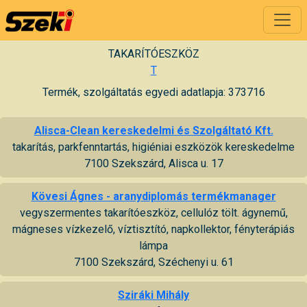
TAKARÍTÓESZKÖZ
T
Termék, szolgáltatás egyedi adatlapja: 373716
Alisca-Clean kereskedelmi és Szolgáltató Kft.
takarítás, parkfenntartás, higiéniai eszközök kereskedelme
7100 Szekszárd, Alisca u. 17
Kövesi Ágnes - aranydiplomás termékmanager
vegyszermentes takarítóeszköz, cellulóz tölt. ágynemű,
mágneses vízkezelő, víztisztító, napkollektor, fényterápiás
lámpa
7100 Szekszárd, Széchenyi u. 61
Sziráki Mihály