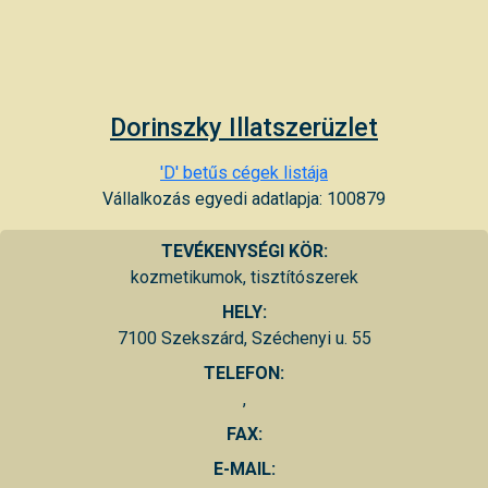
Dorinszky Illatszerüzlet
'D' betűs cégek listája
Vállalkozás egyedi adatlapja: 100879
TEVÉKENYSÉGI KÖR:
kozmetikumok, tisztítószerek
HELY:
7100 Szekszárd, Széchenyi u. 55
TELEFON:
,
FAX:
E-MAIL: