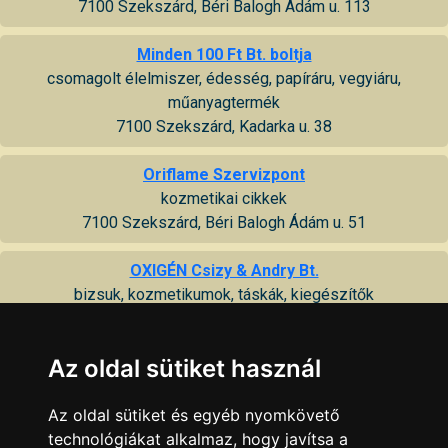
7100 Szekszárd, Béri Balogh Ádám u. 113
Minden 100 Ft Bt. boltja
csomagolt élelmiszer, édesség, papíráru, vegyiáru,
műanyagtermék
7100 Szekszárd, Kadarka u. 38
Oriflame Szervizpont
kozmetikai cikkek
7100 Szekszárd, Béri Balogh Ádám u. 51
OXIGÉN Csizy & Andry Bt.
bizsuk, kozmetikumok, táskák, kiegészítők
7100 Szekszárd, Liszt Ferenc tér 2
Az oldal sütiket használ
Pannon Profit '99 Kft.
háztartási vegyi áru és kozmetikai termékek gyártása, PET
flakonok előállítása, élelmiszeripari termékek csomagolása
Az oldal sütiket és egyéb nyomkövető
7100 Szekszárd, Tartsay Vilmos u. 10
technológiákat alkalmaz, hogy javítsa a