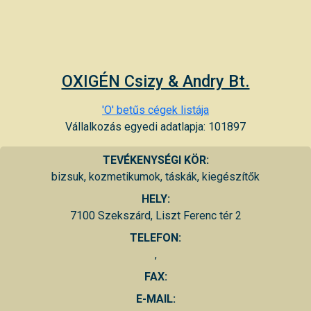
OXIGÉN Csizy & Andry Bt.
'O' betűs cégek listája
Vállalkozás egyedi adatlapja: 101897
TEVÉKENYSÉGI KÖR:
bizsuk, kozmetikumok, táskák, kiegészítők
HELY:
7100 Szekszárd, Liszt Ferenc tér 2
TELEFON:
,
FAX:
E-MAIL: