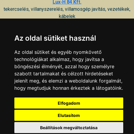
Lux-H 84 Kft.
tekercselés, villanyszerelés, villamosgép javítás, vezetékek,
kábelek
7100 Szekszárd, Rákóczi u. 33
Az oldal sütiket használ
KAPCSOLAT
|
HIRDETÉS
Minden jog fenntartva © 2002 - 2026 Szeki.hu
Az oldal sütiket és egyéb nyomkövető
technológiákat alkalmaz, hogy javítsa a
böngészési élményét, azzal hogy személyre
szabott tartalmakat és célzott hirdetéseket
jelenít meg, és elemzi a weboldalunk forgalmát,
hogy megtudjuk honnan érkeztek a látogatóink.
Elfogadom
Elutasítom
Beállítások megváltoztatása