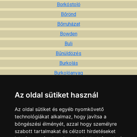
Borkóstoló
Bőrönd
Bőrruházat
Bowden
Buli
Bűnüldözés
Burkolás
Burkolóanyag
Bútor
Bútorlap
Az oldal sütiket használ
Bútorszerelvény
Az oldal sütiket és egyéb nyomkövető
Bútorszövet
technológiákat alkalmaz, hogy javítsa a
Búvárfelszerelés
böngészési élményét, azzal hogy személyre
szabott tartalmakat és célzott hirdetéseket
Búvárkodás