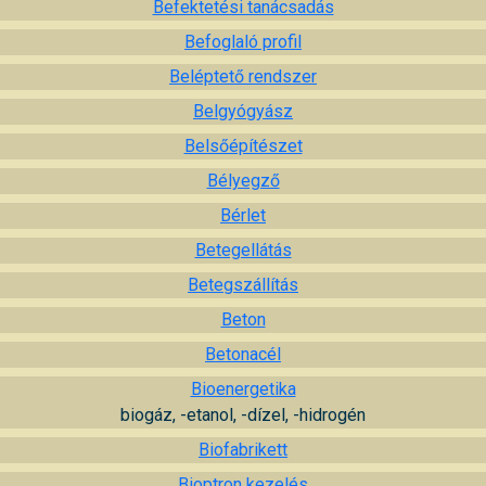
Befektetési tanácsadás
Befoglaló profil
Beléptető rendszer
Belgyógyász
Belsőépítészet
Bélyegző
Bérlet
Betegellátás
Betegszállítás
Beton
Betonacél
Bioenergetika
biogáz, -etanol, -dízel, -hidrogén
Biofabrikett
Bioptron kezelés