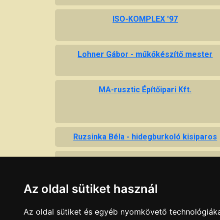
ISO-KOMPLEX '97
Lohner Gábor - műkőkészítő mester
MA-rusztic Építőipari Kft.
Ruzsinka Béla - hidegburkoló kisiparos
Szivárvány Keresk. és Szolg. Bt.
Az oldal sütiket használ
Az oldal sütiket és egyéb nyomkövető technológiáka