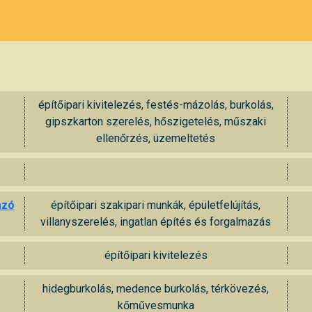
építőipari kivitelezés, festés-mázolás, burkolás,
gipszkarton szerelés, hőszigetelés, műszaki
ellenőrzés, üzemeltetés
azó
építőipari szakipari munkák, épületfelújítás,
villanyszerelés, ingatlan építés és forgalmazás
építőipari kivitelezés
hidegburkolás, medence burkolás, térkövezés,
kőművesmunka