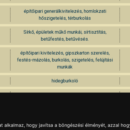
építőipari generálkivitelezés, homlokzati
hőszigetelés, térburkolás
Sírkő, épületek műkő munkái, sírtisztítás,
betűfestés, betűvésés.
építőipari kivitelezés, gipszkarton szerelés,
festés-mázolás, burkolás, szigetelés, felújítási
munkák
hidegburkoló
Festés, mázolás, tapétázás, burkolás.
Mezőgazdasági termék nagyker.
KAPCSOLAT
|
HIRDETÉS
Minden jog fenntartva © 2002 - 2026 Szeki.hu
t alkalmaz, hogy javítsa a böngészési élményét, azzal hog