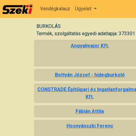
Vendégkalauz
Ügyelet
BURKOLÁS
Termék, szolgáltatás egyedi adatlapja: 373301
Angyalmajor Kft.
Bottyán József - hidegburkoló
CONSTRADE Építőipari és Ingatlanforgalm
Kft.
Fábián Attila
Hosnyánszki Ferenc